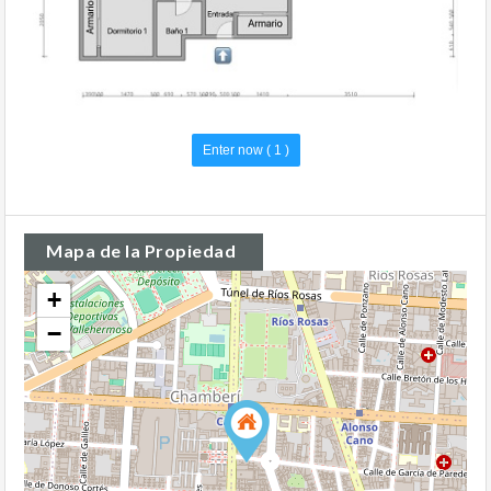
Mapa de la Propiedad
+
−