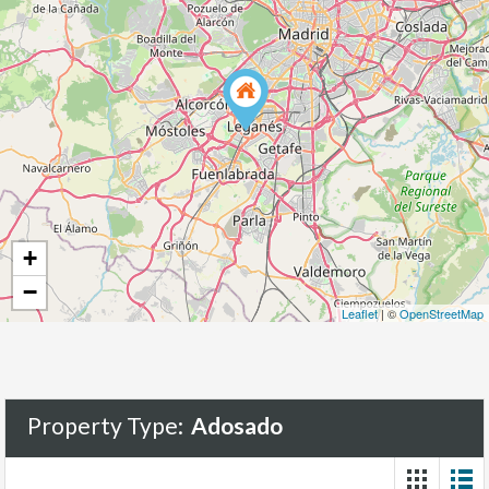
+
−
Leaflet
| ©
OpenStreetMap
Property Type:
Adosado