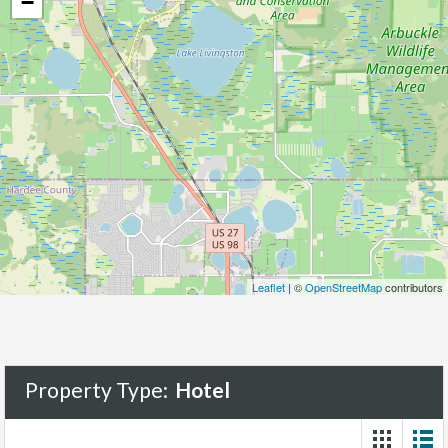
−
Leaflet
| ©
OpenStreetMap
contributors
Property Type:
Hotel