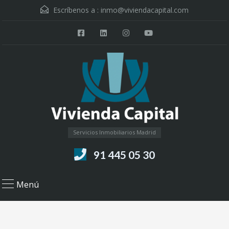
Escríbenos a :
inmo@viviendacapital.com
Servicios Inmobiliarios Madrid
91 445 05 30
Menú