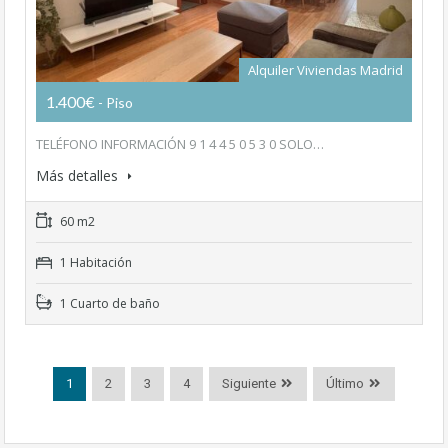
Alquiler Viviendas Madrid
1.400€
- Piso
TELÉFONO INFORMACIÓN 9 1 4 4 5 0 5 3 0 SOLO…
Más detalles
60 m2
1 Habitación
1 Cuarto de baño
1
2
3
4
Siguiente
Último