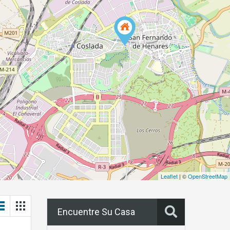
Leaflet
| ©
OpenStreetMap
Encuentre Su Casa