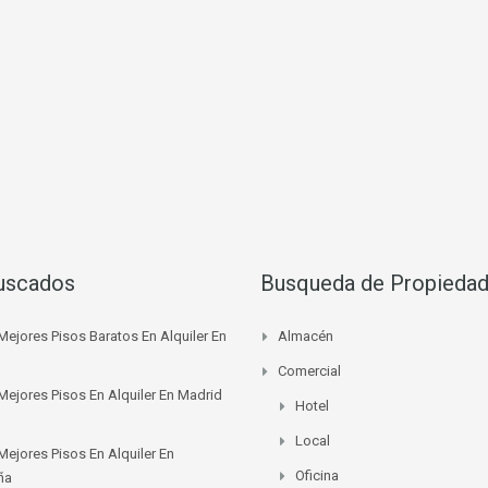
uscados
Busqueda de Propieda
Mejores Pisos Baratos En Alquiler En
Almacén
Comercial
Mejores Pisos En Alquiler En Madrid
Hotel
Local
Mejores Pisos En Alquiler En
Oficina
ña