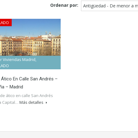
Ordenar por:
Antigüedad - De menor a 
LADO
er Viviendas Madrid,
LADO
r Ático En Calle San Andrés –
ña – Madrid
 de ático en calle San Andrés
a Capital…
Más detalles