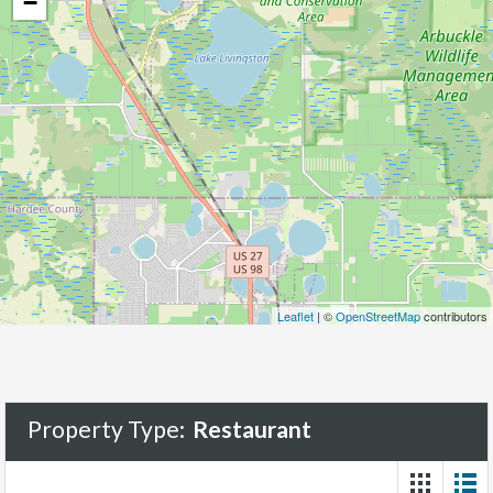
−
Leaflet
| ©
OpenStreetMap
contributors
Property Type:
Restaurant