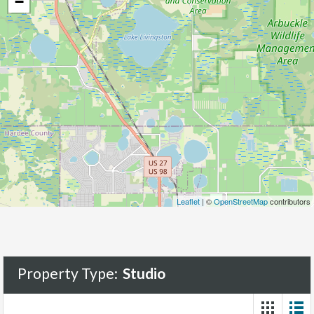
−
Leaflet
| ©
OpenStreetMap
contributors
Property Type:
Studio