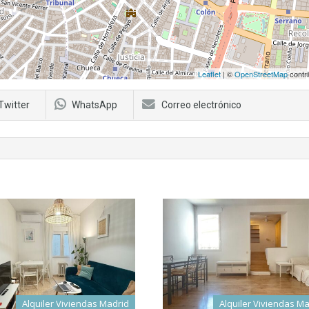
Leaflet
| ©
OpenStreetMap
contri
Twitter
WhatsApp
Correo electrónico
Alquiler Viviendas Madrid
Alquiler Viviendas M