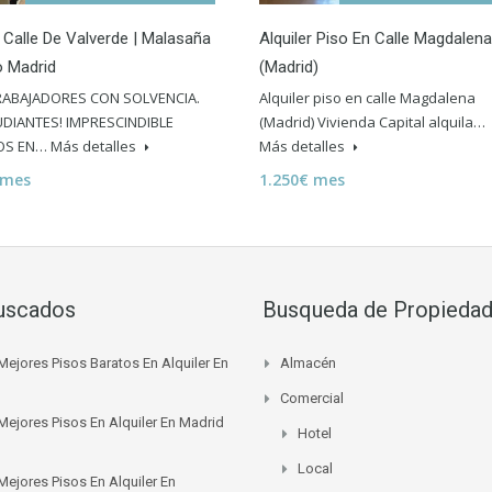
 Calle De Valverde | Malasaña
Alquiler Piso En Calle Magdalena
o Madrid
(Madrid)
RABAJADORES CON SOLVENCIA.
Alquiler piso en calle Magdalena
DIANTES! IMPRESCINDIBLE
(Madrid) Vivienda Capital alquila…
OS EN…
Más detalles
Más detalles
 mes
1.250€ mes
uscados
Busqueda de Propieda
Mejores Pisos Baratos En Alquiler En
Almacén
Comercial
Mejores Pisos En Alquiler En Madrid
Hotel
Local
Mejores Pisos En Alquiler En