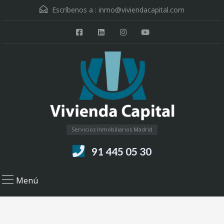
Escríbenos a :
inmo@viviendacapital.com
Servicios Inmobiliarios Madrid
91 445 05 30
Menú