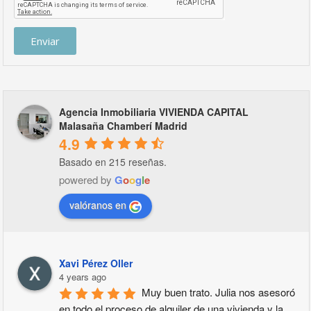
Enviar
Agencia Inmobiliaria VIVIENDA CAPITAL
Malasaña Chamberí Madrid
4.9
Basado en 215 reseñas.
powered by
G
o
o
g
l
e
valóranos en
Xavi Pérez Oller
4 years ago
Muy buen trato. Julia nos asesoró 
en todo el proceso de alquiler de una vivienda y la 