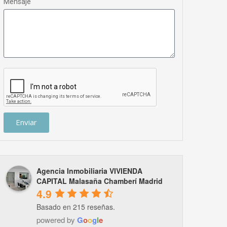
Mensaje
Enviar
Agencia Inmobiliaria VIVIENDA
CAPITAL Malasaña Chamberí Madrid
4.9
Basado en 215 reseñas.
powered by
G
o
o
g
l
e