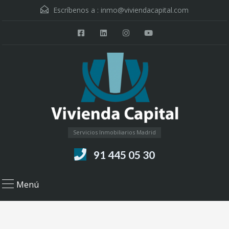
Escríbenos a :
inmo@viviendacapital.com
Servicios Inmobiliarios Madrid
91 445 05 30
Menú