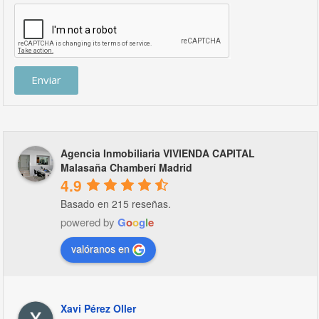
Enviar
Agencia Inmobiliaria VIVIENDA CAPITAL
Malasaña Chamberí Madrid
4.9
Basado en 215 reseñas.
powered by
G
o
o
g
l
e
valóranos en
Xavi Pérez Oller