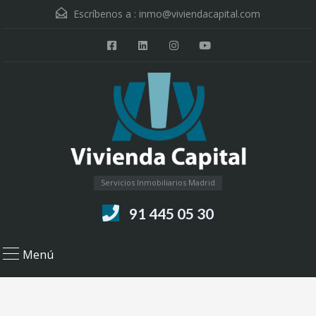
Escríbenos a :
inmo@viviendacapital.com
Servicios Inmobiliarios Madrid
91 445 05 30
Menú