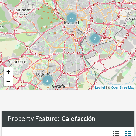
92
2
+
−
2
Leaflet
| ©
OpenStreetMap
Property Feature:
Calefacción