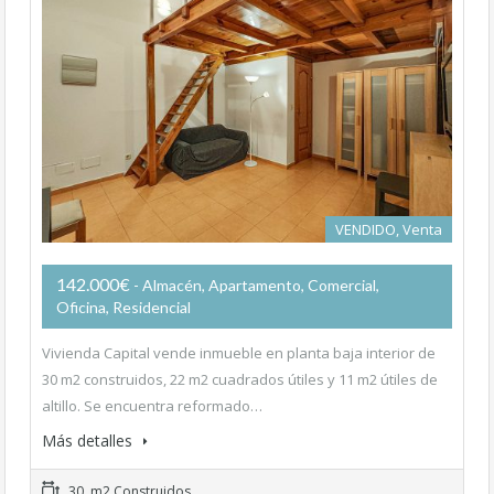
VENDIDO, Venta
142.000€
- Almacén, Apartamento, Comercial,
Oficina, Residencial
Vivienda Capital vende inmueble en planta baja interior de
30 m2 construidos, 22 m2 cuadrados útiles y 11 m2 útiles de
altillo. Se encuentra reformado…
Más detalles
30 m2 Construidos