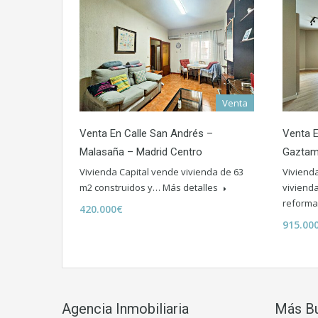
Venta
Venta En Calle San Andrés –
Venta E
Malasaña – Madrid Centro
Gaztam
Vivienda Capital vende vivienda de 63
Viviend
m2 construidos y…
Más detalles
vivienda
reform
420.000€
915.00
Agencia Inmobiliaria
Más B