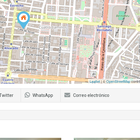
Leaflet
| ©
OpenStreetMap
contri
Twitter
WhatsApp
Correo electrónico