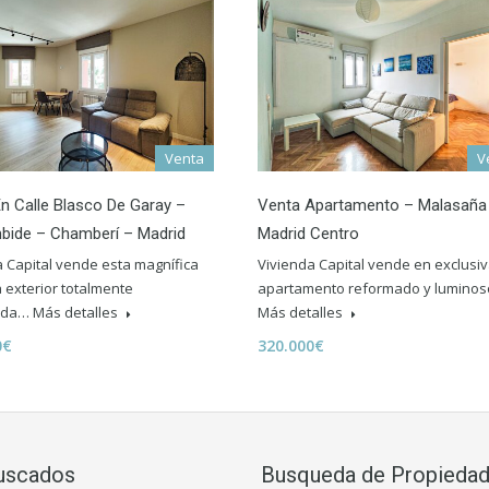
Venta
V
n Calle Blasco De Garay –
Venta Apartamento – Malasaña
bide – Chamberí – Madrid
Madrid Centro
a Capital vende esta magnífica
Vivienda Capital vende en exclusi
 exterior totalmente
apartamento reformado y luminos
ada…
Más detalles
Más detalles
0€
320.000€
uscados
Busqueda de Propieda