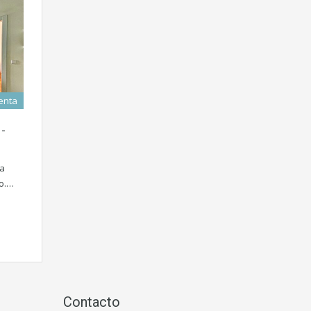
enta
 -
va
o.…
d
Contacto