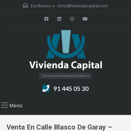
Escríbenos a :
inmo@viviendacapital.com
Servicios Inmobiliarios Madrid
91 445 05 30
Menú
Venta En Calle Blasco De Garay –