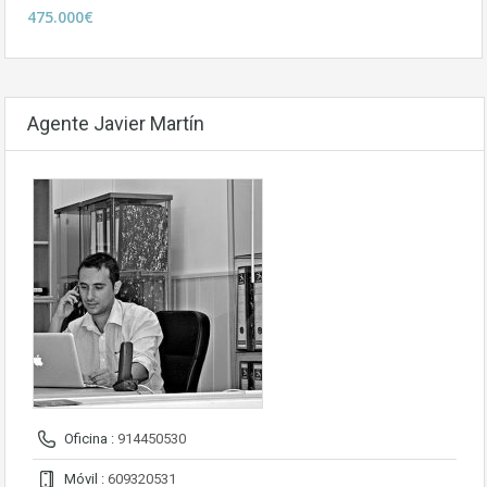
475.000€
Agente Javier Martín
Oficina :
914450530
Móvil :
609320531