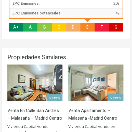
EPC
Emisiones:
203
EPC
Emisiones potenciales:
42
A+
A
B
C
D
E
F
G
Propiedades Similares
Venta
Venta
Venta En Calle San Andrés
Venta Apartamento –
– Malasaña – Madrid Centro
Malasaña -Madrid Centro
Vivienda Capital vende
Vivienda Capital vende en