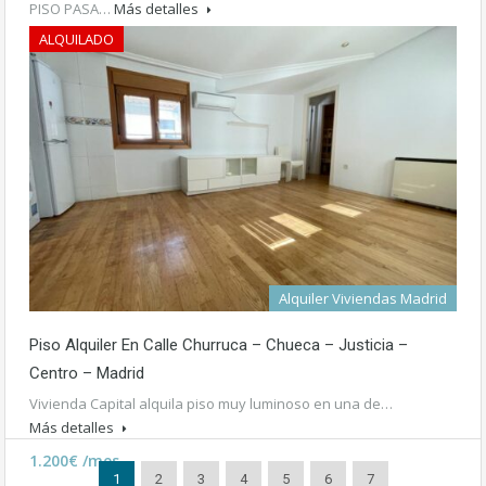
PISO PASA…
Más detalles
ALQUILADO
1.250€
Alquiler Viviendas Madrid
Piso Alquiler En Calle Churruca – Chueca – Justicia –
Centro – Madrid
Vivienda Capital alquila piso muy luminoso en una de…
Más detalles
1.200€ /mes
1
2
3
4
5
6
7