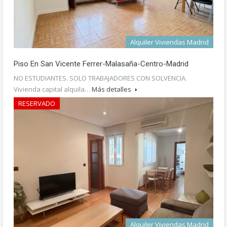
Alquiler Viviendas Madrid
Piso En San Vicente Ferrer-Malasaña-Centro-Madrid
NO ESTUDIANTES. SOLO TRABAJADORES CON SOLVENCIA.
Vivienda capital alquila…
Más detalles
RESERVADO
1.300€ /mes
Alquiler Viviendas Madrid