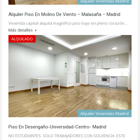
Alquiler Viviendas Madrid
Alquiler Piso En Molino De Viento – Malasaña – Madrid
Vivienda capital alquila magnifico piso bajo en pleno corazón…
Más detalles
ALQUILADO
1.200€ /mes
Alquiler Viviendas Madrid
Piso En Desengaño-Universidad-Centro- Madrid
NO ESTUDIANTES. SOLO TRABAJADORES CON SOLVENCIA. ESTE