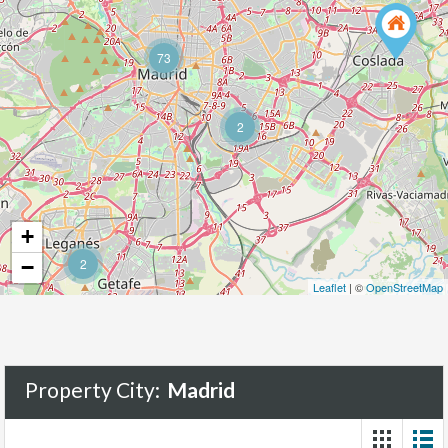
73
2
+
−
2
Leaflet
| ©
OpenStreetMap
Property City:
Madrid