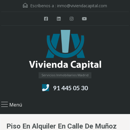
Escríbenos a :
inmo@viviendacapital.com
Servicios Inmobiliarios Madrid
91 445 05 30
Menú
Piso En Alquiler En Calle De Muñoz