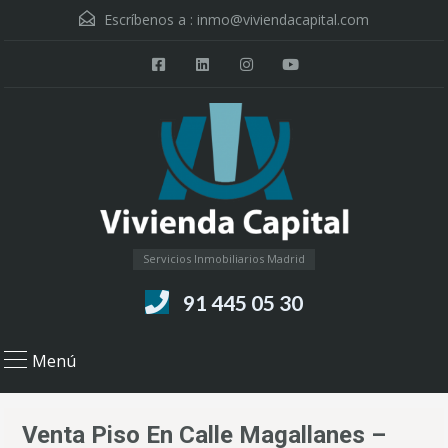
Escríbenos a :
inmo@viviendacapital.com
Servicios Inmobiliarios Madrid
91 445 05 30
Menú
Venta Piso En Calle Magallanes –