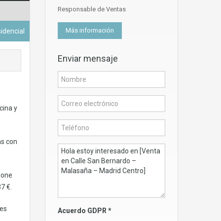
Responsable de Ventas
Más información
sidencial
Enviar mensaje
cina y
as con
pone
7 €.
les
Acuerdo GDPR
*