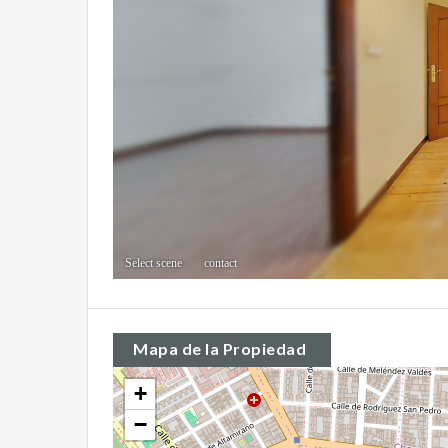
Mapa de la Propiedad
+
−