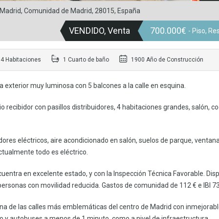
, Madrid, Comunidad de Madrid, 28015, España
VENDIDO, Venta
700.000€
- Piso, Re
4 Habitaciones
1 Cuarto de baño
1900 Año de Construcción
a exterior muy luminosa con 5 balcones a la calle en esquina.
 recibidor con pasillos distribuidores, 4 habitaciones grandes, salón, co
ores eléctricos, aire acondicionado en salón, suelos de parque, ventan
tualmente todo es eléctrico.
cuentra en excelente estado, y con la Inspección Técnica Favorable. Dis
ersonas con movilidad reducida. Gastos de comunidad de 112 € e IBI 73
 una de las calles más emblemáticas del centro de Madrid con inmejorab
tro y autobuses a menos de 1 minuto, como a nivel de infraestructura