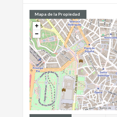
Mapa de la Propiedad
+
−