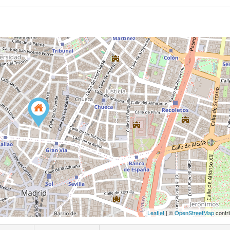
Leaflet
| ©
OpenStreetMap
contri