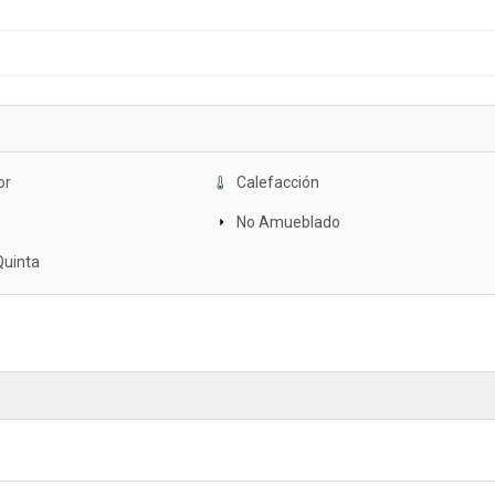
or
Calefacción
No Amueblado
Quinta