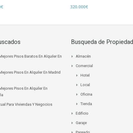
0€
320.000€
uscados
Busqueda de Propieda
Mejores Pisos Baratos En Alquiler En
Almacén
Comercial
Mejores Pisos En Alquiler En Madrid
Hotel
Local
Mejores Pisos En Alquiler En
Oficina
ña
Tienda
rtual Para Viviendas Y Negocios
Edificio
Garaje
Pareado