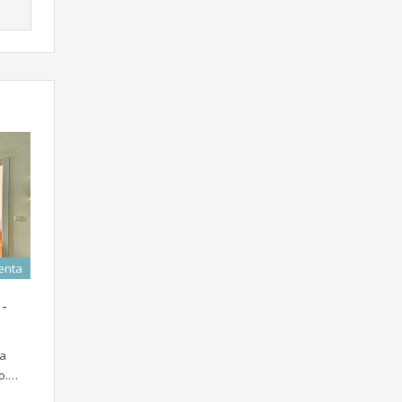
enta
 -
va
o.…