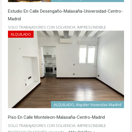
Estudio En Calle Desengaño-Malasaña-Universidad-Centro-
Madrid
SOLO TRABAJADORES CON SOLVENCIA. IMPRESCINDIBLE
INGRESOS EN ESPAÑA. Vivienda…
Más detalles
ALQUILADO
800€
ALQUILADO, Alquiler Viviendas Madrid
Piso En Calle Monteleon-Malasaña-Centro-Madrid
SOLO TRABAJADORES CON SOLVENCIA. IMPRESCINDIBLE
INGRESOS EN ESPAÑA. Vivienda…
Más detalles