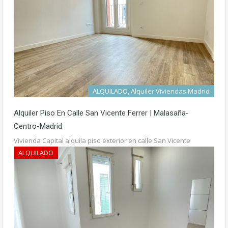
ALQUILADO, Alquiler Viviendas Madrid
Alquiler Piso En Calle San Vicente Ferrer | Malasaña-
Centro-Madrid
Vivienda Capital alquila piso exterior en calle San Vicente
Ferrer…
Más detalles
ALQUILADO
1.200€ mes