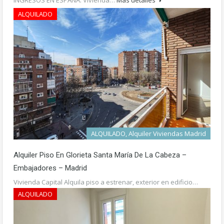
ALQUILADO
950€ mes
ALQUILADO, Alquiler Viviendas Madrid
Alquiler Piso En Glorieta Santa María De La Cabeza –
Embajadores – Madrid
Vivienda Capital Alquila piso a estrenar, exterior en edificio…
Más detalles
ALQUILADO
2.100€ mes