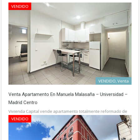
VENDIDO
1.250€ mes
VENDIDO, Venta
Venta Apartamento En Manuela Malasaña – Universidad –
Madrid Centro
Vivienda Capital vende apartamento totalmente reformado de
31 m2…
Más detalles
VENDIDO
235.000€