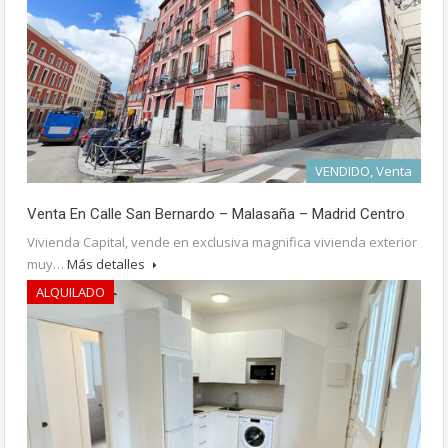
VENDIDO, Venta
Venta En Calle San Bernardo – Malasaña – Madrid Centro
Vivienda Capital, vende en exclusiva magnifica vivienda exterior
muy…
Más detalles
ALQUILADO
700.000€