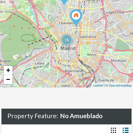
16
+
−
Leaflet
| ©
OpenStreetMap
Property Feature:
No Amueblado