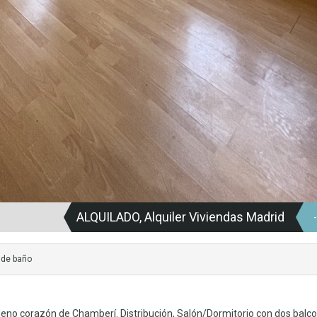
ALQUILADO, Alquiler Viviendas Madrid
 de baño
 pleno corazón de Chamberí. Distribución, Salón/Dormitorio con dos balc