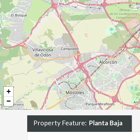
+
−
Property Feature:
Planta Baja