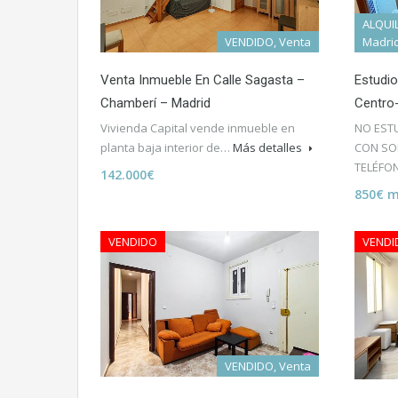
ALQUIL
VENDIDO, Venta
Madri
Venta Inmueble En Calle Sagasta –
Estudio
Chamberí – Madrid
Centro
Vivienda Capital vende inmueble en
NO EST
planta baja interior de…
Más detalles
CON SOL
TELÉF
142.000€
850€ 
VENDIDO
VENDI
VENDIDO, Venta