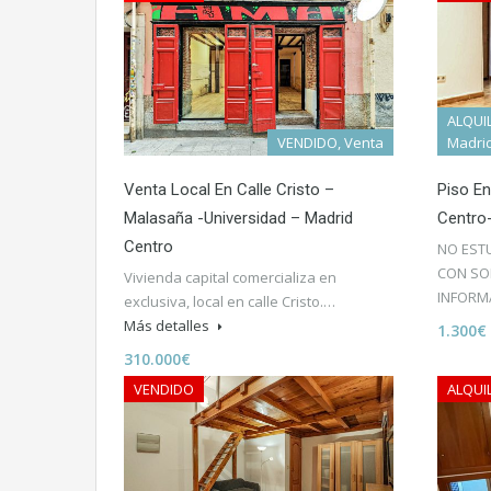
ALQUIL
VENDIDO, Venta
Madri
Venta Local En Calle Cristo –
Piso E
Malasaña -Universidad – Madrid
Centro
Centro
NO EST
CON SO
Vivienda capital comercializa en
INFORM
exclusiva, local en calle Cristo.…
Más detalles
1.300€
310.000€
VENDIDO
ALQUI