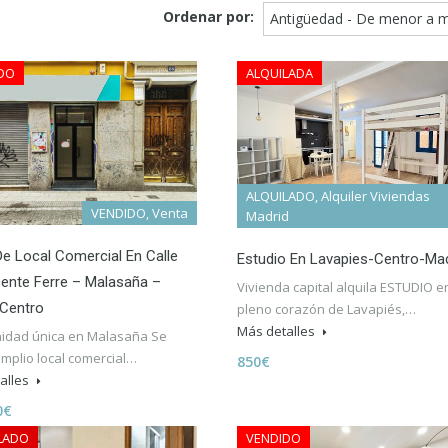
Ordenar por:
Antigüedad - De menor a 
DO
ALQUILADA
ALQUILADO, Alquiler Viviendas
VENDIDO, Venta
Madrid
e Local Comercial En Calle
Estudio En Lavapies-Centro-Mad
ente Ferre – Malasaña –
Vivienda capital alquila ESTUDIO e
 Centro
pleno corazón de Lavapiés,…
Más detalles
idad única en Malasaña Se
mplio local comercial…
850€
alles
0€
LADO
VENDIDO