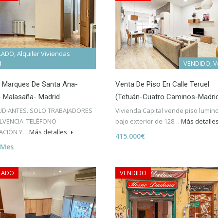
ADO, Alquiler Viviendas
d
VENDIDO, V
n Marques De Santa Ana-
Venta De Piso En Calle Teruel
- Malasaña- Madrid
(Tetuán-Cuatro Caminos-Madri
UDIANTES. SOLO TRABAJADORES
Vivienda Capital vende piso lumin
LVENCIA. TELÉFONO
bajo exterior de 128…
Más detalle
ACIÓN Y…
Más detalles
415.000€
 Mes
LADO
VENDIDO