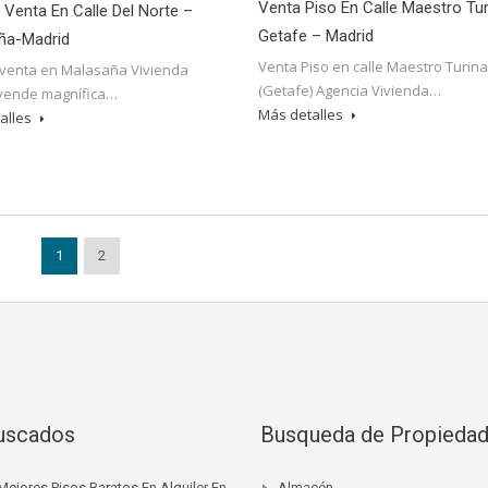
Venta Piso En Calle Maestro Tur
 Venta En Calle Del Norte –
Getafe – Madrid
ña-Madrid
Venta Piso en calle Maestro Turina
 venta en Malasaña Vivienda
(Getafe) Agencia Vivienda…
 vende magnífica…
Más detalles
alles
1
2
uscados
Busqueda de Propieda
Mejores Pisos Baratos En Alquiler En
Almacén