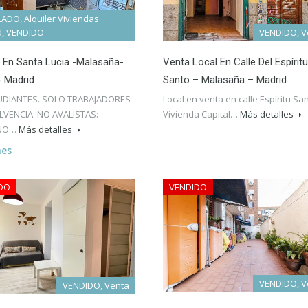
ADO, Alquiler Viviendas
d, VENDIDO
VENDIDO, V
 En Santa Lucia -Malasaña-
Venta Local En Calle Del Espíritu
- Madrid
Santo – Malasaña – Madrid
UDIANTES. SOLO TRABAJADORES
Local en venta en calle Espíritu Sa
VENCIA. NO AVALISTAS:
Vivienda Capital…
Más detalles
ONO…
Más detalles
mes
DO
VENDIDO
VENDIDO, V
VENDIDO, Venta