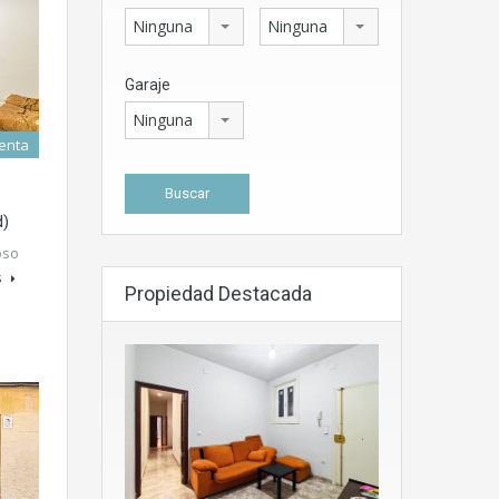
Ninguna
Ninguna
Garaje
Ninguna
enta
d)
oso
s
Propiedad Destacada