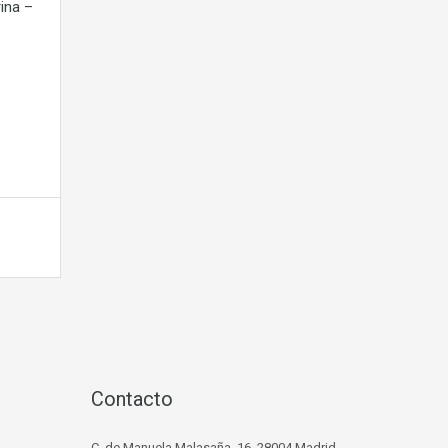
ina –
d
Contacto
C. de Manuela Malasaña, 16, 28004 Madrid