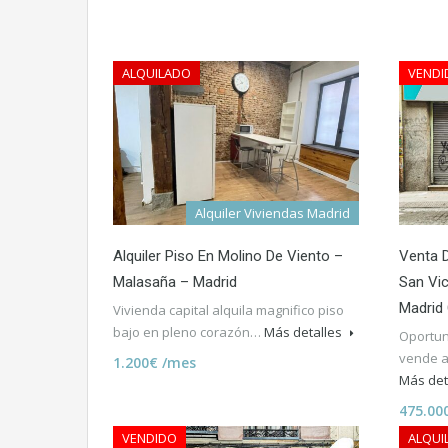
ALQUILADO
VENDI
Alquiler Viviendas Madrid
Alquiler Piso En Molino De Viento –
Venta D
Malasaña – Madrid
San Vic
Madrid
Vivienda capital alquila magnifico piso
bajo en pleno corazón…
Más detalles
Oportun
vende a
1.200€ /mes
Más det
475.00
VENDIDO
ALQUI