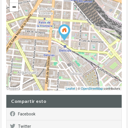
−
Leaflet
| ©
OpenStreetMap
contributors
Compartir esto
Facebook
Twitter