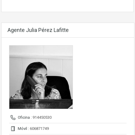
Agente Julia Pérez Lafitte
Oficina :
914450530
Móvil :
606871749