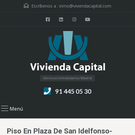
Escríbenos a :
inmo@viviendacapital.com
Servicios Inmobiliarios Madrid
91 445 05 30
Menú
Piso En Plaza De San Idelfonso-