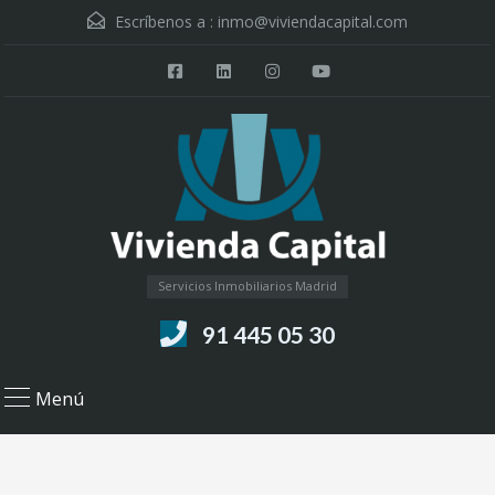
Escríbenos a :
inmo@viviendacapital.com
Servicios Inmobiliarios Madrid
91 445 05 30
Menú