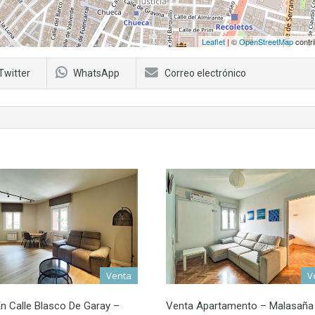
Leaflet
| ©
OpenStreetMap
contri
Twitter
WhatsApp
Correo electrónico
Venta
V
n Calle Blasco De Garay –
Venta Apartamento – Malasaña