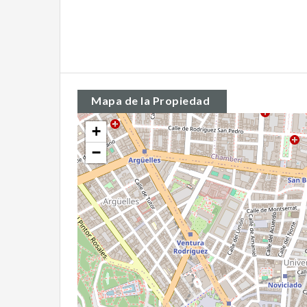
Mapa de la Propiedad
+
−