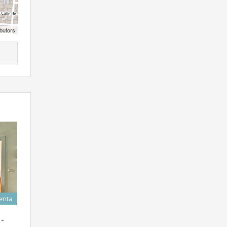
butors
enta
 -