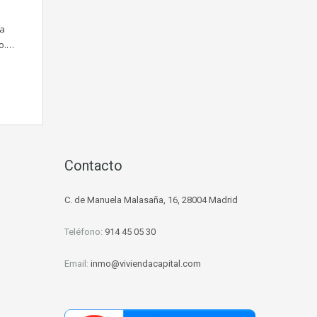
va
o.…
d
Contacto
C. de Manuela Malasaña, 16, 28004 Madrid
Teléfono:
914 45 05 30
Email:
inmo@viviendacapital.com