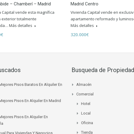
bide – Chamberí – Madrid
Madrid Centro
a Capital vende esta magnífica
Vivienda Capital vende en exclusi
 exterior totalmente
apartamento reformado y luminos
ada…
Más detalles
Más detalles
0€
320.000€
uscados
Busqueda de Propieda
Mejores Pisos Baratos En Alquiler En
Almacén
Comercial
Mejores Pisos En Alquiler En Madrid
Hotel
Local
Mejores Pisos En Alquiler En
Oficina
ña
Tienda
rtual Para Viviendas Y Negocios