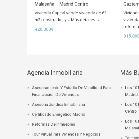
Malasaña – Madrid Centro
Gaztam
Vivienda Capital vende vivienda de 63
Viviend
m2 construidos y…
Más detalles
vivienda
reform
420.000€
915.00
Agencia Inmobiliaria
Más B
Asesoramiento Y Estudio De Viabilidad Para
Los 10 
Financiación De Viviendas
Madrid
Asesoría Jurídica Inmobiliaria
Los 10 
Centro
Certificado Energético Madrid
Los 10 
Reformas De Inmuebles
Malasa
Tour Virtual Para Viviendas Y Negocios
Tour Vi