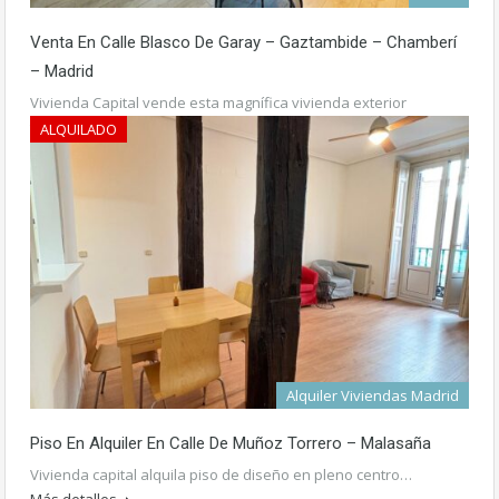
Venta En Calle Blasco De Garay – Gaztambide – Chamberí
– Madrid
Vivienda Capital vende esta magnífica vivienda exterior
totalmente reformada…
Más detalles
ALQUILADO
915.000€
Alquiler Viviendas Madrid
Piso En Alquiler En Calle De Muñoz Torrero – Malasaña
Vivienda capital alquila piso de diseño en pleno centro…
Más detalles