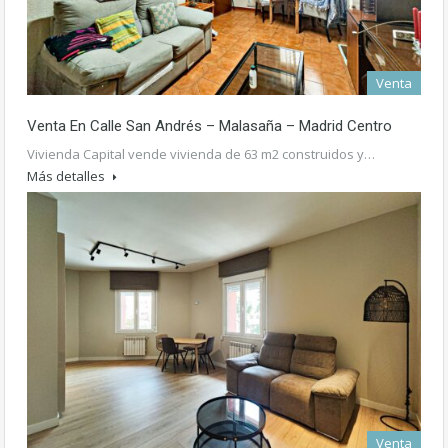
Venta
Venta En Calle San Andrés – Malasaña – Madrid Centro
Vivienda Capital vende vivienda de 63 m2 construidos y…
Más detalles
420.000€
Venta