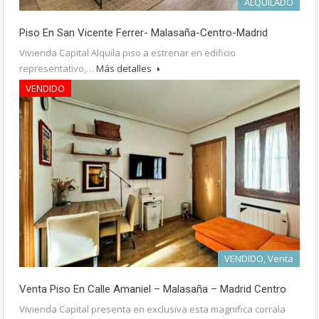
ALQUILADO
Piso En San Vicente Ferrer- Malasaña-Centro-Madrid
Vivienda Capital Alquila piso a estrenar en edificio
representativo,…
Más detalles
VENDIDO
1.900€ mes
VENDIDO, Venta
Venta Piso En Calle Amaniel – Malasaña – Madrid Centro
Vivienda Capital presenta en exclusiva esta magnifica corrala