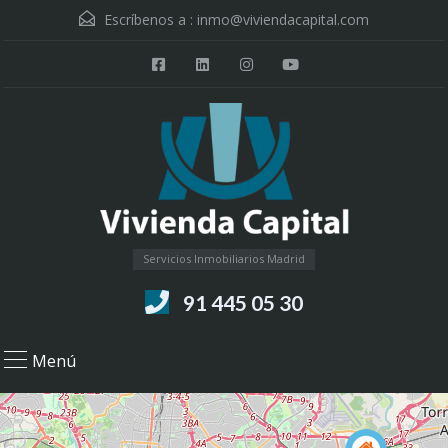
Escríbenos a :
inmo@viviendacapital.com
Servicios Inmobiliarios Madrid
91 445 05 30
Menú