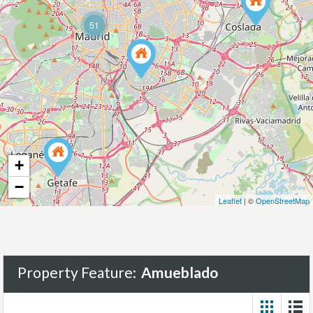
51
+
−
Leaflet
| ©
OpenStreetMap
Property Feature:
Amueblado