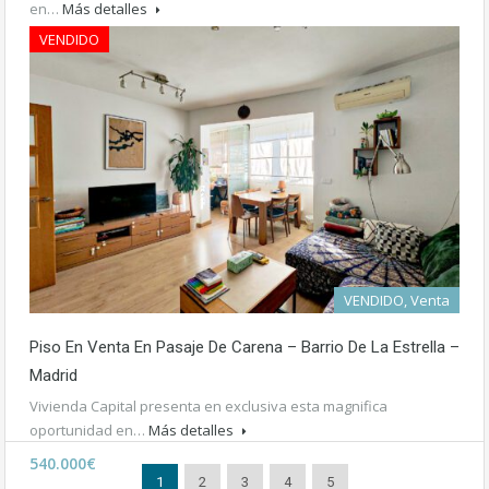
en…
Más detalles
VENDIDO
345.000€
VENDIDO, Venta
Piso En Venta En Pasaje De Carena – Barrio De La Estrella –
Madrid
Vivienda Capital presenta en exclusiva esta magnifica
oportunidad en…
Más detalles
540.000€
1
2
3
4
5