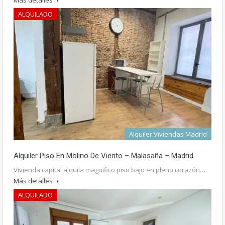
ALQUILADO
1.200€ /mes
Alquiler Viviendas Madrid
Alquiler Piso En Molino De Viento – Malasaña – Madrid
Vivienda capital alquila magnifico piso bajo en pleno corazón…
Más detalles
ALQUILADO
1.200€ /mes