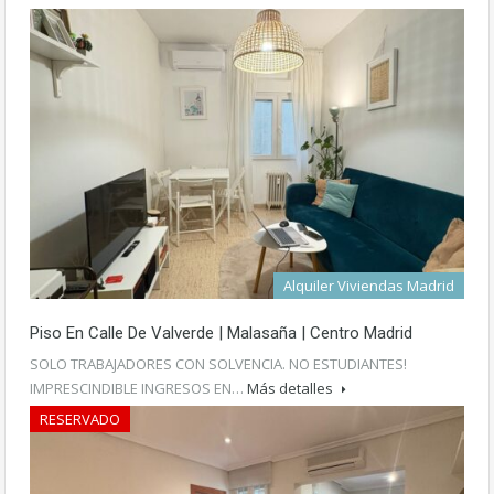
1.200€ mes
Alquiler Viviendas Madrid
Piso En Calle De Valverde | Malasaña | Centro Madrid
SOLO TRABAJADORES CON SOLVENCIA. NO ESTUDIANTES!
IMPRESCINDIBLE INGRESOS EN…
Más detalles
RESERVADO
1.000€ mes