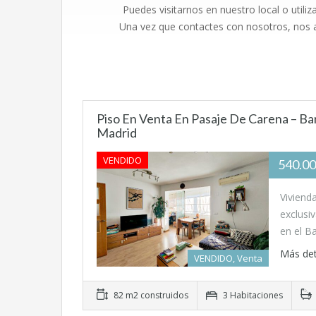
Puedes visitarnos en nuestro local o utili
Una vez que contactes con nosotros, nos 
Piso En Venta En Pasaje De Carena – Bar
Madrid
VENDIDO
540.0
Viviend
exclusi
en el B
Más det
VENDIDO, Venta
82 m2 construidos
3 Habitaciones