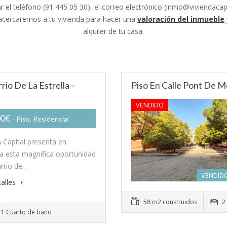
zar el teléfono (91 445 05 30), el correo electrónico (inmo@viviendaca
acercaremos a tu vivienda para hacer una
valoración del inmueble
alquiler de tu casa.
rio De La Estrella –
Piso En Calle Pont De M
VENDIDO
00€
- Piso, Residencial
a Capital presenta en
va esta magnifica oportunidad
arrio de…
VENDIDO
alles
58 m2 construidos
2 
1 Cuarto de baño