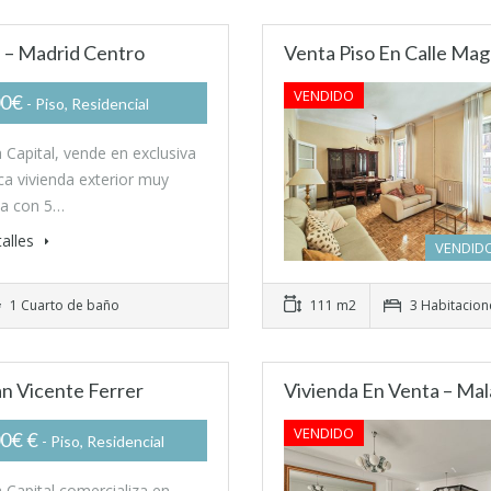
a – Madrid Centro
Venta Piso En Calle Mag
VENDIDO
00€
- Piso, Residencial
a Capital, vende en exclusiva
ca vivienda exterior muy
sa con 5…
alles
VENDIDO
1 Cuarto de baño
111 m2
3 Habitacion
an Vicente Ferrer
Vivienda En Venta – Mal
VENDIDO
0€ €
- Piso, Residencial
a Capital comercializa en