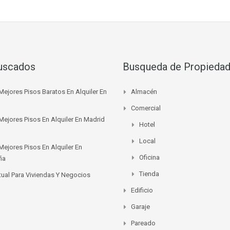
uscados
Busqueda de Propieda
Mejores Pisos Baratos En Alquiler En
Almacén
Comercial
Mejores Pisos En Alquiler En Madrid
Hotel
Local
Mejores Pisos En Alquiler En
Oficina
ña
Tienda
rtual Para Viviendas Y Negocios
Edificio
Garaje
Pareado