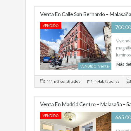
Venta En Calle San Bernardo – Malasañ
VENDIDO
700.0
Viviend
magnifi
lumino
Más det
VENDIDO, Venta
111 m2 construidos
4 Habitaciones
Venta En Madrid Centro – Malasaña – S
VENDIDO
665.00
Viviend