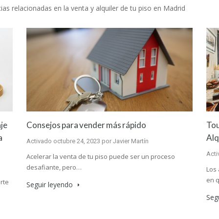
ias relacionadas en la venta y alquiler de tu piso en Madrid
aje
Consejos para vender más rápido
Tou
a
Alq
Activado
octubre 24, 2023
por
Javier Martín
Act
Acelerar la venta de tu piso puede ser un proceso
desafiante, pero…
Los 
en 
rte
Seguir leyendo
Seg