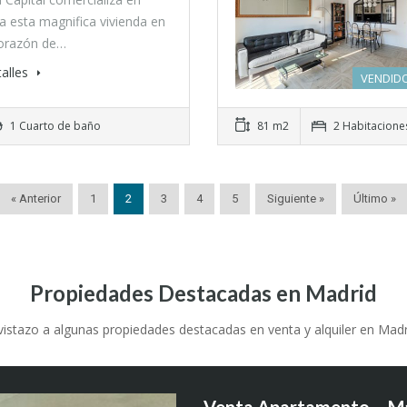
va esta magnifica vivienda en
corazón de…
alles
VENDIDO
1 Cuarto de baño
81 m2
2 Habitacione
« Anterior
1
2
3
4
5
Siguiente »
Último »
Propiedades Destacadas en Madrid
vistazo a algunas propiedades destacadas en venta y alquiler en Madri
Venta Apartamento – Ma
Alquiler Apartamento en
Venta de Local Comercial
Venta apartamento en M
Piso en Venta en Pasaje d
Piso en Calle Pont de Mo