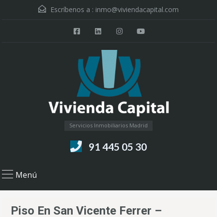
Escríbenos a :
inmo@viviendacapital.com
Servicios Inmobiliarios Madrid
91 445 05 30
Menú
Piso En San Vicente Ferrer –