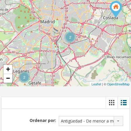
121
2
+
−
2
Leaflet
| ©
OpenStreetMap
Ordenar por:
Antigüedad - De menor a mayor